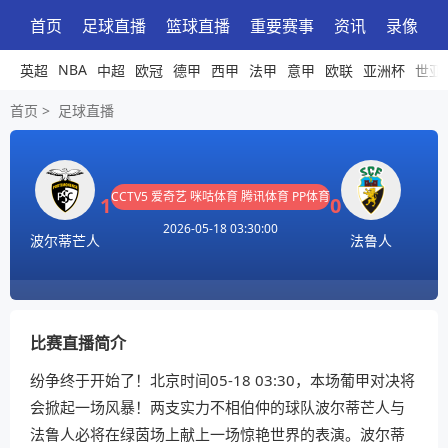
首页
足球直播
篮球直播
重要赛事
资讯
录像
NBA
英超
中超
欧冠
德甲
西甲
法甲
意甲
欧联
亚洲杯
世亚
首页
>
足球直播
CCTV5
爱奇艺
咪咕体育
腾讯体育
PP体育
1
0
2026-05-18 03:30:00
波尔蒂芒人
法鲁人
比赛直播简介
纷争终于开始了！北京时间05-18 03:30，本场葡甲对决将
会掀起一场风暴！两支实力不相伯仲的球队波尔蒂芒人与
法鲁人必将在绿茵场上献上一场惊艳世界的表演。波尔蒂