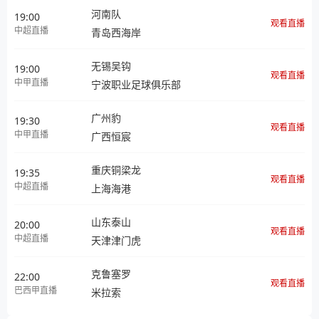
河南队
19:00
观看直播
中超直播
青岛西海岸
无锡吴钩
19:00
观看直播
中甲直播
宁波职业足球俱乐部
广州豹
19:30
观看直播
中甲直播
广西恒宸
重庆铜梁龙
19:35
观看直播
中超直播
上海海港
山东泰山
20:00
观看直播
中超直播
天津津门虎
克鲁塞罗
22:00
观看直播
巴西甲直播
米拉索