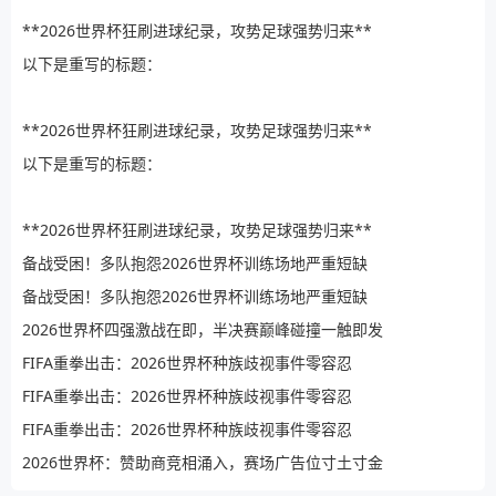
**2026世界杯狂刷进球纪录，攻势足球强势归来**
以下是重写的标题：
**2026世界杯狂刷进球纪录，攻势足球强势归来**
以下是重写的标题：
**2026世界杯狂刷进球纪录，攻势足球强势归来**
备战受困！多队抱怨2026世界杯训练场地严重短缺
备战受困！多队抱怨2026世界杯训练场地严重短缺
2026世界杯四强激战在即，半决赛巅峰碰撞一触即发
FIFA重拳出击：2026世界杯种族歧视事件零容忍
FIFA重拳出击：2026世界杯种族歧视事件零容忍
FIFA重拳出击：2026世界杯种族歧视事件零容忍
2026世界杯：赞助商竞相涌入，赛场广告位寸土寸金