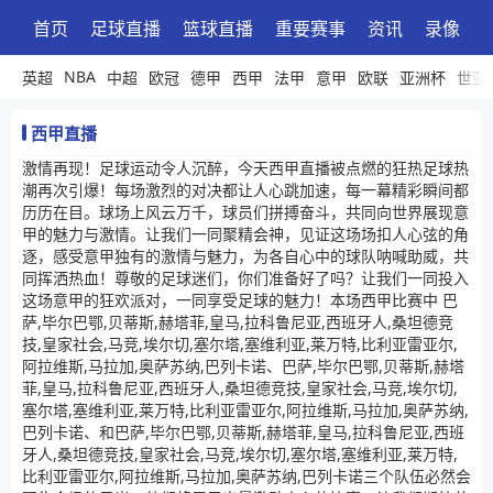
首页
足球直播
篮球直播
重要赛事
资讯
录像
NBA
英超
中超
欧冠
德甲
西甲
法甲
意甲
欧联
亚洲杯
世亚
西甲直播
激情再现！足球运动令人沉醉，今天西甲直播被点燃的狂热足球热
潮再次引爆！每场激烈的对决都让人心跳加速，每一幕精彩瞬间都
历历在目。球场上风云万千，球员们拼搏奋斗，共同向世界展现意
甲的魅力与激情。让我们一同聚精会神，见证这场场扣人心弦的角
逐，感受意甲独有的激情与魅力，为各自心中的球队呐喊助威，共
同挥洒热血！尊敬的足球迷们，你们准备好了吗？让我们一同投入
这场意甲的狂欢派对，一同享受足球的魅力！本场西甲比赛中 巴
萨,毕尔巴鄂,贝蒂斯,赫塔菲,皇马,拉科鲁尼亚,西班牙人,桑坦德竞
技,皇家社会,马竞,埃尔切,塞尔塔,塞维利亚,莱万特,比利亚雷亚尔,
阿拉维斯,马拉加,奥萨苏纳,巴列卡诺、巴萨,毕尔巴鄂,贝蒂斯,赫塔
菲,皇马,拉科鲁尼亚,西班牙人,桑坦德竞技,皇家社会,马竞,埃尔切,
塞尔塔,塞维利亚,莱万特,比利亚雷亚尔,阿拉维斯,马拉加,奥萨苏纳,
巴列卡诺、和巴萨,毕尔巴鄂,贝蒂斯,赫塔菲,皇马,拉科鲁尼亚,西班
牙人,桑坦德竞技,皇家社会,马竞,埃尔切,塞尔塔,塞维利亚,莱万特,
比利亚雷亚尔,阿拉维斯,马拉加,奥萨苏纳,巴列卡诺三个队伍必然会