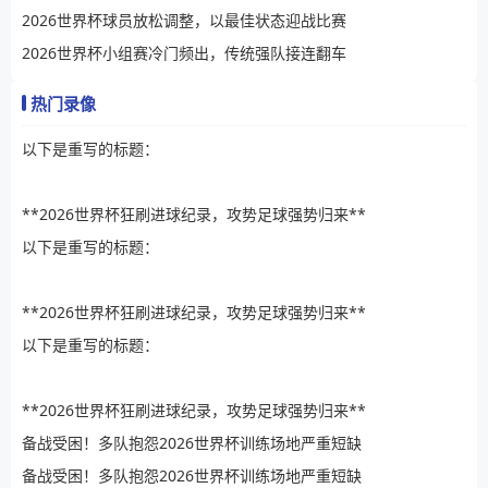
2026世界杯球员放松调整，以最佳状态迎战比赛
2026世界杯小组赛冷门频出，传统强队接连翻车
热门录像
以下是重写的标题：
**2026世界杯狂刷进球纪录，攻势足球强势归来**
以下是重写的标题：
**2026世界杯狂刷进球纪录，攻势足球强势归来**
以下是重写的标题：
**2026世界杯狂刷进球纪录，攻势足球强势归来**
备战受困！多队抱怨2026世界杯训练场地严重短缺
备战受困！多队抱怨2026世界杯训练场地严重短缺