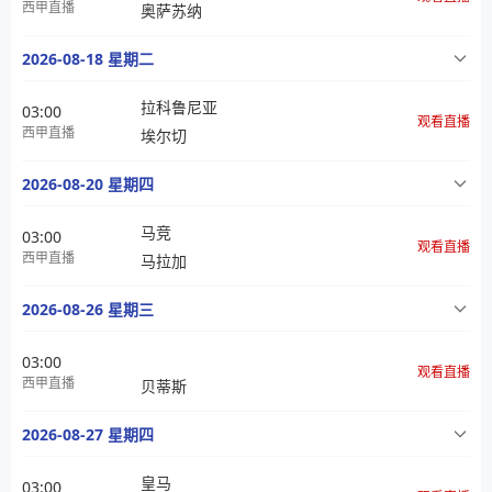
西甲直播
奥萨苏纳
2026-08-18 星期二
拉科鲁尼亚
03:00
观看直播
西甲直播
埃尔切
2026-08-20 星期四
马竞
03:00
观看直播
西甲直播
马拉加
2026-08-26 星期三
03:00
观看直播
西甲直播
贝蒂斯
2026-08-27 星期四
皇马
03:00