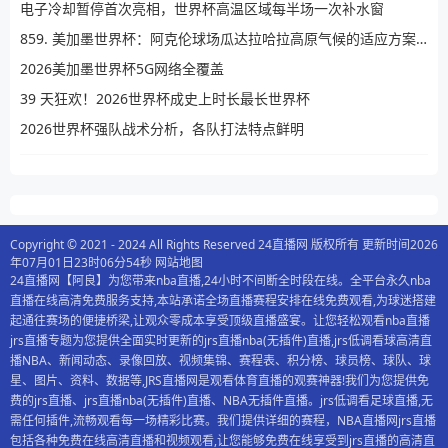
电子冷却暂停首次亮相，世界杯高温区域每半场一次补水窗
859. 美加墨世界杯：阿克伦球场瓜达拉哈拉高原气候的适应方案深度解析
2026美加墨世界杯5G网络全覆盖
39 天狂欢！2026世界杯成史上时长最长世界杯
2026世界杯强队战术分析，各队打法特点鲜明
Copyright © 2021 - 2024 All Rights Reserved 24直播网 版权所有 更新时间2026
年07月01日23时06分54秒
网站地图
24直播网【阿良】为您带来nba直播,24小时不间断全时段在线。全平台永久nba
直播在线高清免费服务支持,本站承诺全场直播赛程安排在线免费观看,为球迷搭建
起通往赛场的便捷桥梁,让观众零成本享受顶级直播盛宴。让您轻松观看nba直播
jrs直播专题为您提供全面实时更新的jrs直播nba(无插件)直播,jrs低调看球高清直
播NBA、新闻动态、录像回放、视频集锦、赛程表、积分榜、球员榜、球队、球
星、图片、资料、数据等,JRS直播网是观看体育直播的观赛神器!我们为您提供免
费的jrs直播、jrs直播nba(无插件)直播、NBA无插件直播。jrs低调看足球直播,无
需任何插件,流畅观看每一场精彩比赛。我们提供详细的赛程，NBA直播网jrs直播
包括各种免费在线高清直播和视频观看,让您能够免费在线享受到jrs直播的高清直