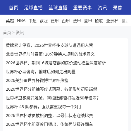
首页
足球直播
篮球直播
重要赛事
资讯
录像
NBA
英超
中超
欧冠
德甲
西甲
法甲
意甲
欧联
亚洲杯
世亚
首页
>
资讯
黄牌累计停赛，2026世界杯多支球队遭遇用人荒
北美世界杯加时赛第120分钟换人规则的战术意义
2026世界杯：期间16城酒店群的房价波动模型深度解析
世界杯心理咨询，输球后如何走出阴霾
2026美加墨世界杯微博世界杯热搜
2026世界杯分组抽签仪式落幕，各组形势初显端倪
世界杯卫冕魔咒难破，阿根廷能否打破近60年怪圈？
世界杯 48 队参赛，强队需重视每一个对手
2026世界杯球员放松调整，以最佳状态迎战比赛
2026世界杯小组赛冷门频出，传统强队接连翻车