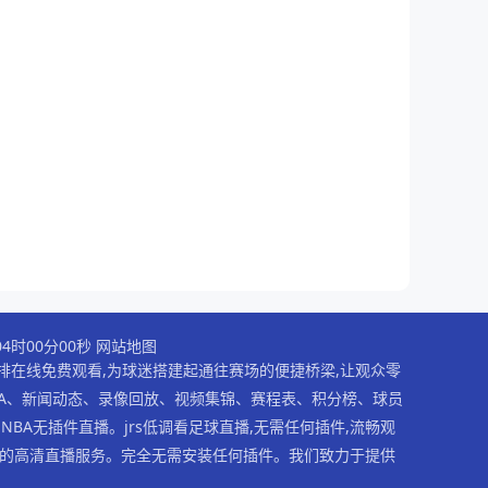
8日04时00分00秒
网站地图
安排在线免费观看,为球迷搭建起通往赛场的便捷桥梁,让观众零
播NBA、新闻动态、录像回放、视频集锦、赛程表、积分榜、球员
NBA无插件直播。jrs低调看足球直播,无需任何插件,流畅观
直播的高清直播服务。完全无需安装任何插件。我们致力于提供