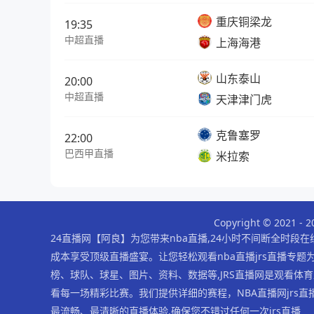
重庆铜梁龙
19:35
中超直播
上海海港
山东泰山
20:00
中超直播
天津津门虎
克鲁塞罗
22:00
巴西甲直播
米拉索
Copyright © 2021
24直播网【阿良】为您带来nba直播,24小时不间断全时段
成本享受顶级直播盛宴。让您轻松观看nba直播jrs直播专题为
榜、球队、球星、图片、资料、数据等,JRS直播网是观看体育直播
看每一场精彩比赛。我们提供详细的赛程，NBA直播网jrs
最流畅、最清晰的直播体验,确保您不错过任何一次jrs直播