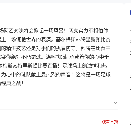
0，本场阿乙对决将会掀起一场风暴！两支实力不相伯仲
上一场惊艳世界的表演。基尔梅斯vs特里斯顿比赛
们的精湛技艺还是对手们的执着防守，都将在比赛中
赛你绝对不能错过。连呼“加油”承载着你的心中千
尔梅斯vs特里斯顿比赛直播！足球场上的激情和热
，为心中的球队献上最热烈的声音！这将是一场足球
的经典之战！
观看直播