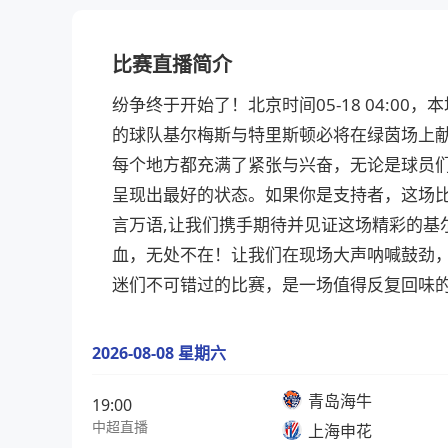
比赛直播简介
纷争终于开始了！北京时间05-18 04:0
的球队基尔梅斯与特里斯顿必将在绿茵场上献
每个地方都充满了紧张与兴奋，无论是球员
呈现出最好的状态。如果你是支持者，这场比
言万语,让我们携手期待并见证这场精彩的基
血，无处不在！让我们在现场大声呐喊鼓劲
迷们不可错过的比赛，是一场值得反复回味
2026-08-08 星期六
青岛海牛
19:00
中超直播
上海申花