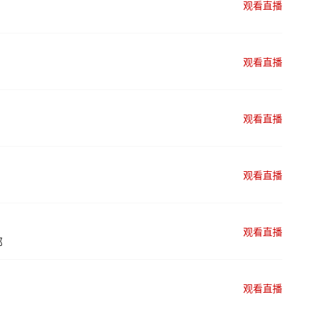
观看直播
观看直播
观看直播
观看直播
观看直播
部
观看直播