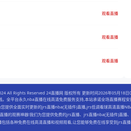
观看直播
观看直播
观看直播
 - 2024 All Rights Reserved 24直播网 版权所有 更新时间2026年05月1
在线。全平台永久nba直播在线高清免费服务支持,本站承诺全场直播赛程
您提供全面实时更新的jrs直播nba(无插件)直播,jrs低调看球高清直
的观赛神器!我们为您提供免费的jrs直播、jrs直播nba(无插件)直播、
直播包括各种免费在线高清直播和视频观看,让您能够免费在线享受到jrs