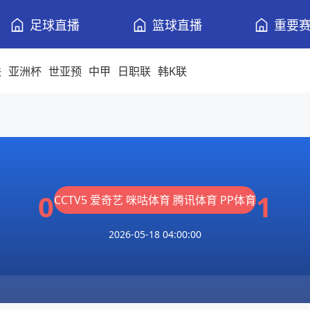
足球直播
篮球直播
重要
联
亚洲杯
世亚预
中甲
日职联
韩K联
0
1
CCTV5
爱奇艺
咪咕体育
腾讯体育
PP体育
2026-05-18 04:00:00