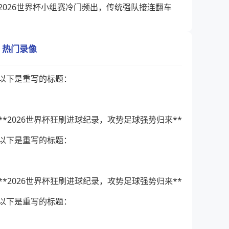
2026世界杯小组赛冷门频出，传统强队接连翻车
热门录像
以下是重写的标题：
**2026世界杯狂刷进球纪录，攻势足球强势归来**
以下是重写的标题：
**2026世界杯狂刷进球纪录，攻势足球强势归来**
以下是重写的标题：